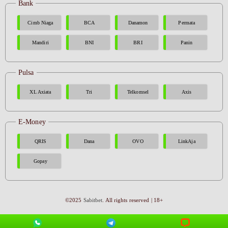
Bank
Cimb Niaga
BCA
Danamon
Permata
Mandiri
BNI
BRI
Panin
Pulsa
XL Axiata
Tri
Telkomsel
Axis
E-Money
QRIS
Dana
OVO
LinkAja
Gopay
©2025
Sabitbet
. All rights reserved | 18+