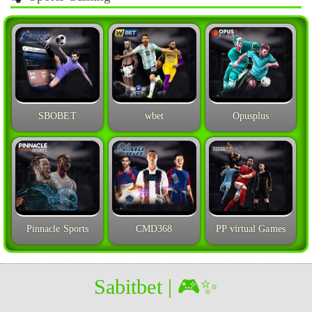
SBOBET
wbet
Opusplus
Pinnacle Sports
CMD368
PP virtual Games
Sabitbet | 🎮✨