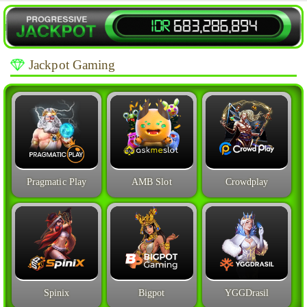
Jackpot Gaming
Pragmatic Play
AMB Slot
Crowdplay
Spinix
Bigpot
YGGDrasil