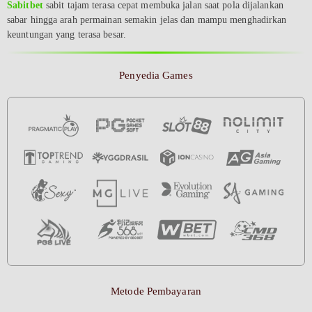
Sabitbet
sabit tajam terasa cepat membuka jalan saat pola dijalankan
sabar hingga arah permainan semakin jelas dan mampu menghadirkan
keuntungan yang terasa besar.
Penyedia Games
Metode Pembayaran