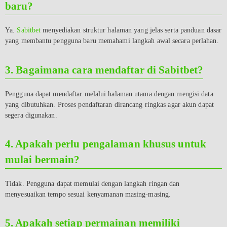
baru?
Ya.
Sabitbet
menyediakan struktur halaman yang jelas serta panduan dasar
yang membantu pengguna baru memahami langkah awal secara perlahan.
3. Bagaimana cara mendaftar di Sabitbet?
Pengguna dapat mendaftar melalui halaman utama dengan mengisi data
yang dibutuhkan. Proses pendaftaran dirancang ringkas agar akun dapat
segera digunakan.
4. Apakah perlu pengalaman khusus untuk
mulai bermain?
Tidak. Pengguna dapat memulai dengan langkah ringan dan
menyesuaikan tempo sesuai kenyamanan masing-masing.
5. Apakah setiap permainan memiliki