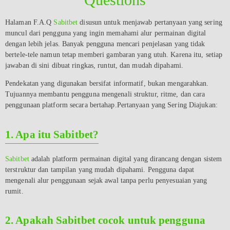
Halaman F.A.Q
Sabitbet
disusun untuk menjawab pertanyaan yang sering
muncul dari pengguna yang ingin memahami alur permainan digital
dengan lebih jelas. Banyak pengguna mencari penjelasan yang tidak
bertele-tele namun tetap memberi gambaran yang utuh. Karena itu, setiap
jawaban di sini dibuat ringkas, runtut, dan mudah dipahami.
Pendekatan yang digunakan bersifat informatif, bukan mengarahkan.
Tujuannya membantu pengguna mengenali struktur, ritme, dan cara
penggunaan platform secara bertahap.Pertanyaan yang Sering Diajukan:
1. Apa itu Sabitbet?
Sabitbet
adalah platform permainan digital yang dirancang dengan sistem
terstruktur dan tampilan yang mudah dipahami. Pengguna dapat
mengenali alur penggunaan sejak awal tanpa perlu penyesuaian yang
rumit.
2. Apakah Sabitbet cocok untuk pengguna