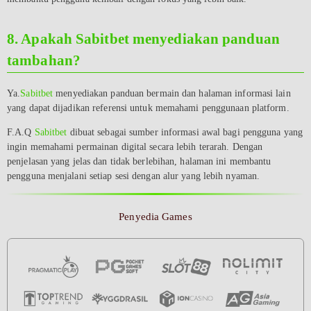
8. Apakah Sabitbet menyediakan panduan
tambahan?
Ya.
Sabitbet
menyediakan panduan bermain dan halaman informasi lain
yang dapat dijadikan referensi untuk memahami penggunaan platform.
F.A.Q
Sabitbet
dibuat sebagai sumber informasi awal bagi pengguna yang
ingin memahami permainan digital secara lebih terarah. Dengan
penjelasan yang jelas dan tidak berlebihan, halaman ini membantu
pengguna menjalani setiap sesi dengan alur yang lebih nyaman.
Penyedia Games