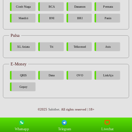
Cimb Niaga
BCA
Danamon
Permata
Mandiri
BNI
BRI
Panin
Pulsa
XL Axiata
Tri
Telkomsel
Axis
E-Money
QRIS
Dana
OVO
LinkAja
Gopay
©2025
Sabitbet
. All rights reserved | 18+
Whatsapp
Telegram
Livechat