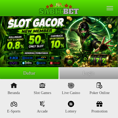
Tentang Kami
Author
Panduan Bermain
F.A.Q
Daftar
Login
Beranda
Slot Games
Live Casino
Poker Online
E-Sports
Arcade
Lottery
Promotion