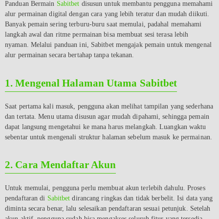
Panduan Bermain
Sabitbet
disusun untuk membantu pengguna memahami
alur permainan digital dengan cara yang lebih teratur dan mudah diikuti.
Banyak pemain sering terburu-buru saat memulai, padahal memahami
langkah awal dan ritme permainan bisa membuat sesi terasa lebih
nyaman. Melalui panduan ini, Sabitbet mengajak pemain untuk mengenal
alur permainan secara bertahap tanpa tekanan.
1. Mengenal Halaman Utama Sabitbet
Saat pertama kali masuk, pengguna akan melihat tampilan yang sederhana
dan tertata. Menu utama disusun agar mudah dipahami, sehingga pemain
dapat langsung mengetahui ke mana harus melangkah. Luangkan waktu
sebentar untuk mengenali struktur halaman sebelum masuk ke permainan.
2. Cara Mendaftar Akun
Untuk memulai, pengguna perlu membuat akun terlebih dahulu. Proses
pendaftaran di
Sabitbet
dirancang ringkas dan tidak berbelit. Isi data yang
diminta secara benar, lalu selesaikan pendaftaran sesuai petunjuk. Setelah
akun aktif, pengguna sudah bisa mengakses seluruh fitur yang tersedia.