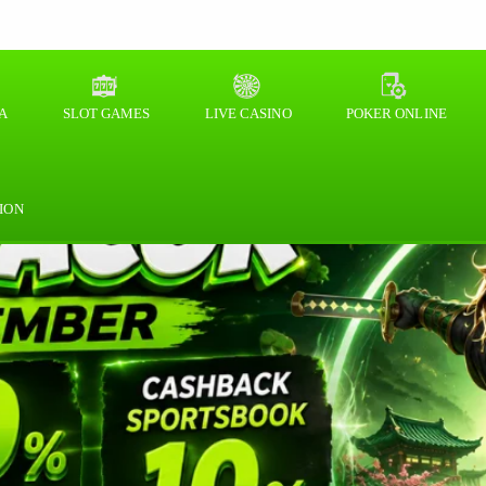
A
SLOT GAMES
LIVE CASINO
POKER ONLINE
ION