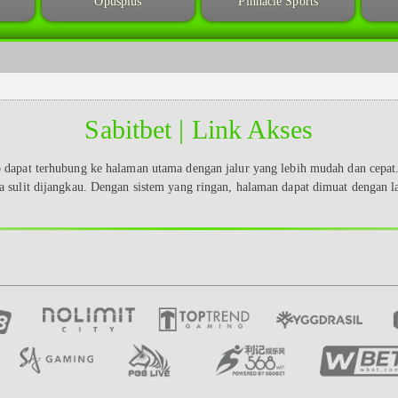
Opusplus
Pinnacle Sports
Sabitbet | Link Akses
 dapat terhubung ke halaman utama dengan jalur yang lebih mudah dan cepat. 
ma sulit dijangkau. Dengan sistem yang ringan, halaman dapat dimuat dengan