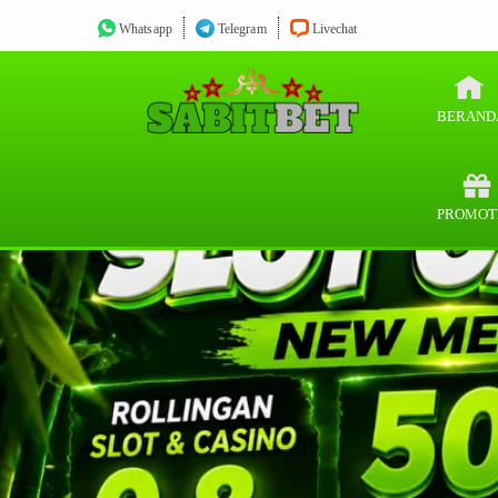
Whatsapp
Telegram
Livechat
BERAND
PROMOT