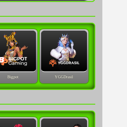
Bigpot
YGGDrasil