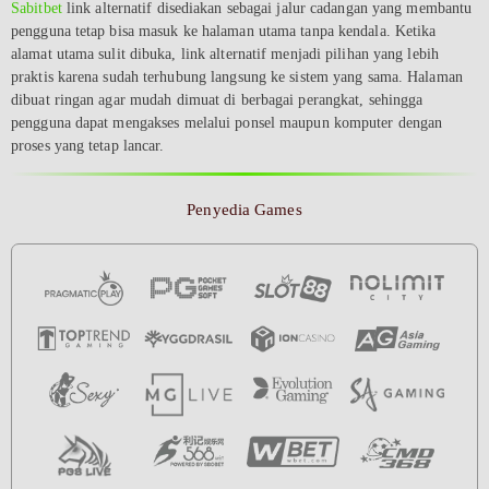
Sabitbet
link alternatif disediakan sebagai jalur cadangan yang membantu
pengguna tetap bisa masuk ke halaman utama tanpa kendala. Ketika
alamat utama sulit dibuka, link alternatif menjadi pilihan yang lebih
praktis karena sudah terhubung langsung ke sistem yang sama. Halaman
dibuat ringan agar mudah dimuat di berbagai perangkat, sehingga
pengguna dapat mengakses melalui ponsel maupun komputer dengan
proses yang tetap lancar.
Penyedia Games