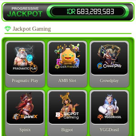
Jackpot Gaming
Pragmatic Play
AMB Slot
Crowdplay
Spinix
Bigpot
YGGDrasil