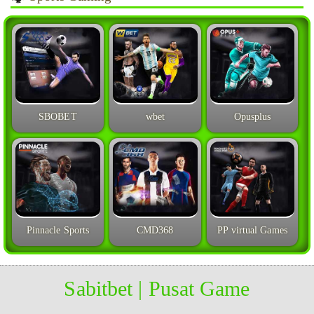
SBOBET
wbet
Opusplus
Pinnacle Sports
CMD368
PP virtual Games
Sabitbet | Pusat Game