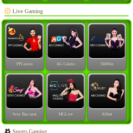
Live Gaming
PPCasino
AG Casino
568Win
Sexy Baccarat
MGLive
Allbet
Sports Gaming