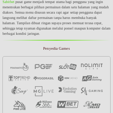
Sabitbet
pusat game menjadi tempat utama bagi pengguna yang ingin
menemukan berbagai pilihan permainan dalam satu halaman yang mudah
diakses. Semua menu disusun secara rapi agar setiap pengguna dapat
langsung melihat daftar permainan tanpa harus membuka banyak
halaman. Tampilan dibuat ringan supaya proses memuat terasa cepat,
sehingga tetap nyaman digunakan melalui ponsel maupun komputer dalam
berbagai kondisi jaringan.
Penyedia Games